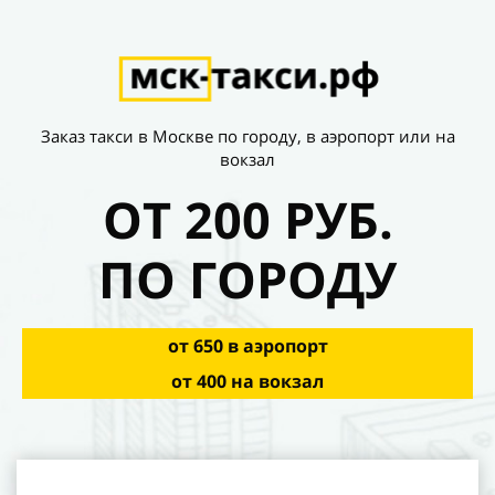
Заказ такси в Москве по городу, в
аэропорт или на
вокзал
ОТ
200
РУБ.
ПО ГОРОДУ
от 650 в аэропорт
от 400 на вокзал