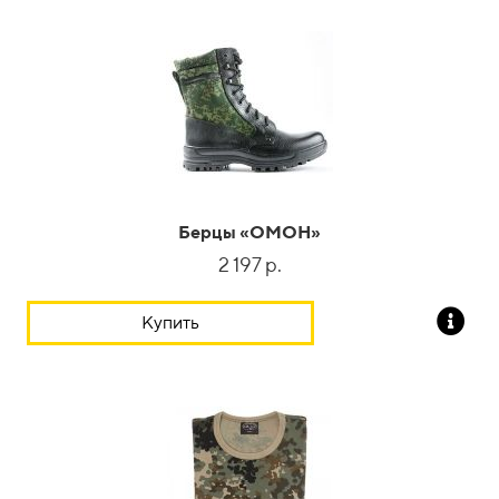
Берцы
«
OМОН
»
2 197 р.
Купить