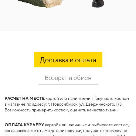
Доставка и оплата
Возврат и обмен
РАСЧЕТ НА МЕСТЕ
Вы имеете полное право вернуть товар, если просто
картой или наличными. Покупаете костюм
в магазине по адресу: г. Новосибирск, ул. Дзержинского, 1/3.
передумали его использовать.
Возможность примерить костюм, оценить качество ткани.
По Закону о защите прав потребителей 14 дней считаются
достаточным сроком для того, чтобы вы смогли определиться —
ОПЛАТА КУРЬЕРУ
картой или наличными: выбираете костюм,
подходит вам товара или нет и
принять решение о возврате.
согласовываете с нами детали покупки, получаете посылку по
Если вы покупали
дистанционно — не в Новосибирске — то
в