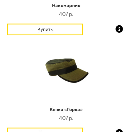
Накомарник
407 р.
Купить
Кепка «Горка»
407 р.